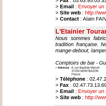
>
Fax
: 05.63.95.05.3
>
Email
:
Envoyer un
>
Site web
:
http://w
>
Contact
: Alain FA
L'Etainier Tour
Nous sommes fabric
tradition française. 
mange-debout, lampes,
Comptoirs de bar - G
>
Adresse
:
8, rue Baptiste Marcet
37250 MONTBAZON
France
>
Téléphone
: 02.47.
>
Fax
: 02.47.73.13.6
>
Email
:
Envoyer un
>
Site web
:
http://w