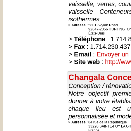
vaisselle, verres, cou
vaisselle - Conteneurs
isothermes.
>
Adresse
:
5801 Skylab Road
92647-2056 HUNTINGTO
États-Unis
>
Téléphone
: 1.714.
>
Fax
: 1.714.230.437
>
Email
:
Envoyer un
>
Site web
:
http://w
Changala Conce
Conception / rénovati
Notre objectif premi
donner à votre établ
chaque lieu est u
personnalisée et mode
>
Adresse
:
84 rue de la République
33220 SAINTE-FOY LA 
France