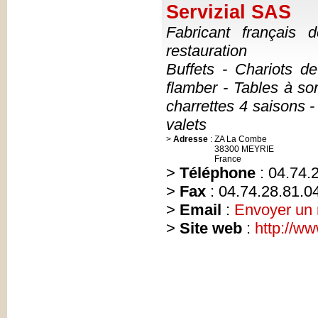
Servizial SAS
Fabricant français d
restauration
Buffets - Chariots d
flamber - Tables à sor
charrettes 4 saisons -
valets
>
Adresse
:
ZA La Combe
38300 MEYRIE
France
>
Téléphone
: 04.74.
>
Fax
: 04.74.28.81.0
>
Email
:
Envoyer un
>
Site web
:
http://ww