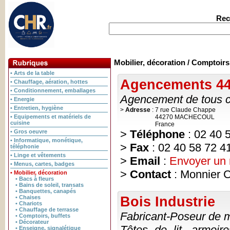
Rec
Mobilier, décoration / Comptoirs
• Arts de la table
Agencements 4
• Chauffage, aération, hottes
• Conditionnement, emballages
Agencement de tous co
• Energie
• Entretien, hygiène
>
Adresse
:
7 rue Claude Chappe
• Equipements et matériels de
44270 MACHECOUL
cuisine
France
>
Téléphone
: 02 40 
• Gros oeuvre
• Informatique, monétique,
>
Fax
: 02 40 58 72 4
téléphonie
• Linge et vêtements
>
Email
:
Envoyer un
• Menus, cartes, badges
>
Contact
: Monnier C
• Mobilier, décoration
• Bacs à fleurs
• Bains de soleil, transats
• Banquettes, canapés
Bois Industrie
• Chaises
• Chariots
• Chauffage de terrasse
Fabricant-Poseur de m
• Comptoirs, buffets
• Décorateur
Têtes de lit, armoir
• Enseigne, signalétique