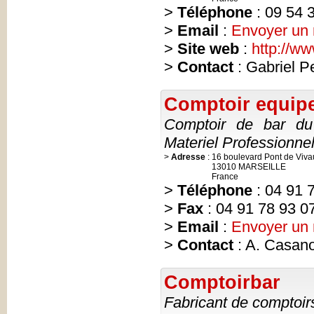
>
Téléphone
: 09 54 
>
Email
:
Envoyer un
>
Site web
:
http://w
>
Contact
: Gabriel Pe
Comptoir equip
Comptoir de bar du
Materiel Professionne
>
Adresse
:
16 boulevard Pont de Viva
13010 MARSEILLE
France
>
Téléphone
: 04 91 
>
Fax
: 04 91 78 93 0
>
Email
:
Envoyer un
>
Contact
: A. Casan
Comptoirbar
Fabricant de comptoirs