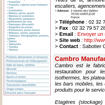
• Fauteuils
escaliers, agencement
• Fumoirs, cabines pour fumeurs
• Lits
• Luminaires
>
Adresse
:
2 chemin des Vallées
• Marbre, pierre, granit
76700 HARFLEUR
• Matelas et sommiers
France
• Moquettes, parquets,
>
Téléphone
: 02 32 
revêtements de sols
• Panneaux décoratifs
>
Fax
: 02 32 79 57 2
• Poignées de portes
• Présentoirs, porte-menus
>
Email
:
Envoyer un
• Rideaux, stores, parasols
• Tableaux, lithographies, posters,
cadres
>
Site web
:
http://ww
• Tables
• Tabourets
>
Contact
: Sabotier 
• Textiles
• Vitrines
Cambro Manufac
• Produits alimentaires et boissons
• Professionnels de l'hébergement
Cambro est le fabric
• Salle de bains, toilettes
• Sécurité
restauration pour l
• Services
isothermes, les platea
• Sports et loisirs
• Technologiques
les bars mobiles, les 
• Transaction immobilière
produits pour le servic
• Usage unique
S'inscrire dans l'annuaire
Etagères (stockage)