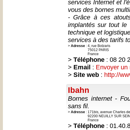
services Internet et l'
vous des bornes multi
- Grâce à ces atouts
implantés sur tout le 
technique et logistiqu
services à des tarifs t
>
Adresse
:
4, rue Botzaris
75012 PARIS
France
>
Téléphone
: 08 20 
>
Email
:
Envoyer un
>
Site web
:
http://w
Ibahn
Bornes internet - Fou
sans fil.
>
Adresse
:
171bis, avenue Charles de
92200 NEUILLY SUR SEI
France
>
Téléphone
: 01.40.