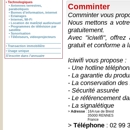
• Technologiques
Comminter
• Antennes terrestres,
paraboliques
• Bornes d'information, internet
Comminter vous propose
• Eclairages
• Internet, Wi-Fi
Nous mettons a votre 
• Location de matériel audiovisuel
• Programmes de télévision par
gratuitement.
satellite
• Sonorisation
Avec "iciwifi", offrez 
• Téléviseurs, videoprojecteurs
gratuit et conforme a la
• Transaction immobilière
• Usage unique
S'inscrire dans l'annuaire
Iciwifi vous propose :
- Une hotline téléphoni
- La garantie du produi
- La conservation des
- Sécurité assurée
- Le référencement da
- La signalétique
>
Adresse
:
16A rue de Brest
35000 RENNES
France
>
Téléphone
: 02 99 