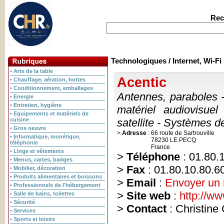
Rec
Technologiques / Internet, Wi-Fi
• Arts de la table
Acentic
• Chauffage, aération, hottes
• Conditionnement, emballages
Antennes, paraboles - 
• Energie
• Entretien, hygiène
matériel audiovisue
• Equipements et matériels de
cuisine
satellite - Systèmes de
• Gros oeuvre
>
Adresse
:
66 route de Sartrouville
• Informatique, monétique,
78230 LE PECQ
téléphonie
France
• Linge et vêtements
>
Téléphone
: 01.80.
• Menus, cartes, badges
>
Fax
: 01.80.10.80.6
• Mobilier, décoration
• Produits alimentaires et boissons
>
Email
:
Envoyer un
• Professionnels de l'hébergement
>
Site web
:
http://w
• Salle de bains, toilettes
• Sécurité
>
Contact
: Christi
• Services
• Sports et loisirs