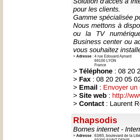
Solution d'accès à int
pour les clients.
Gamme spécialisée pour
Nous mettons à dispos
ou la TV numérique
Business center ou ac
vous souhaitez install
>
Adresse
:
4 rue Edouard Aynard
69100 LYON
France
>
Téléphone
: 08 20 
>
Fax
: 08 20 20 05 0
>
Email
:
Envoyer un
>
Site web
:
http://w
>
Contact
: Laurent 
Rhapsodis
Bornes internet - Intern
>
Adresse
:
63/65, boulevard de la Lib