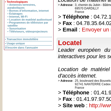
• Technologiques
• Antennes terrestres,
>
Adresse
:
3, chemin du Jubin - Bâtim
paraboliques
69570 DARDILLY
• Bornes d'information, internet
France
• Eclairages
>
Téléphone
: 04.72.
• Internet, Wi-Fi
• Location de matériel audiovisuel
>
Fax
: 04.78.35.64.0
• Programmes de télévision par
satellite
>
Email
:
Envoyer un
• Sonorisation
• Téléviseurs, videoprojecteurs
• Transaction immobilière
Locatel
• Usage unique
S'inscrire dans l'annuaire
Leader européen du 
interactives pour les s
Location de matérie
d'accès internet.
>
Adresse
:
25, boulevard des Bouvets
92741 NANTERRE Cedex
France
>
Téléphone
: 01.41.
>
Fax
: 01.41.97.97.5
>
Site web
:
http://ww