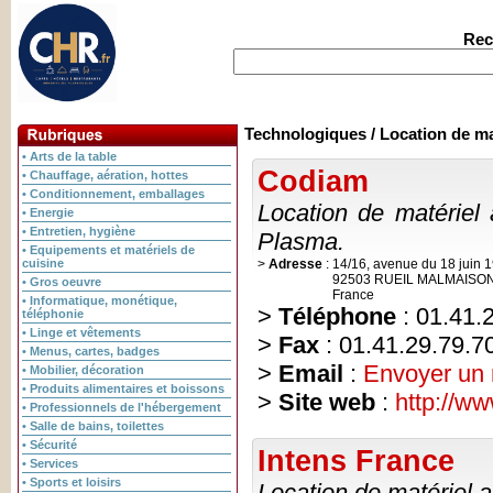
Rec
Technologiques / Location de ma
• Arts de la table
Codiam
• Chauffage, aération, hottes
• Conditionnement, emballages
Location de matériel
• Energie
• Entretien, hygiène
Plasma.
• Equipements et matériels de
cuisine
>
Adresse
:
14/16, avenue du 18 juin 
92503 RUEIL MALMAISO
• Gros oeuvre
France
• Informatique, monétique,
>
Téléphone
: 01.41.
téléphonie
• Linge et vêtements
>
Fax
: 01.41.29.79.7
• Menus, cartes, badges
>
Email
:
Envoyer un
• Mobilier, décoration
• Produits alimentaires et boissons
>
Site web
:
http://ww
• Professionnels de l'hébergement
• Salle de bains, toilettes
• Sécurité
Intens France
• Services
• Sports et loisirs
Location de matériel 